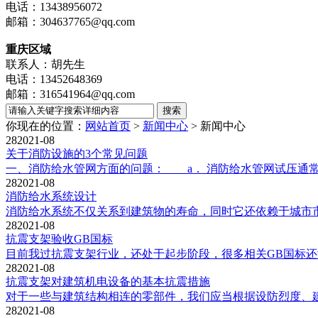
电话：13438956072
邮箱：304637765@qq.com
重庆区域
联系人：胡先生
电话：13452648369
邮箱：316541964@qq.com
你现在的位置：
网站首页
>
新闻中心
>
新闻中心
28
2021-08
关于消防设施的3个常见问题
一、消防给水管网方面的问题： a． 消防给水管网试压通常
28
2021-08
消防给水系统设计
消防给水系统不仅关系到建筑物的寿命，同时它还依赖于城市市
28
2021-08
抗震支架验收GB国标
目前我过抗震支架行业，还处于起步阶段，很多相关GB国标还没有完善。根
28
2021-08
抗震支架对建筑机电设备的基本抗震措施
对于一些与建筑结构相连的零部件，我们应当根据设防烈度、建
28
2021-08