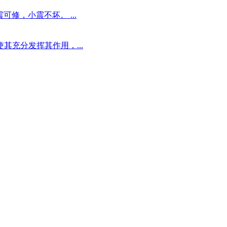
可修，小震不坏。 ...
充分发挥其作用，...